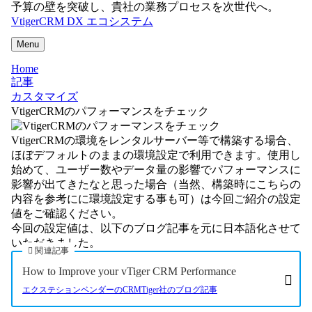
予算の壁を突破し、貴社の業務プロセスを次世代へ。
VtigerCRM DX エコシステム
Menu
Home
記事
カスタマイズ
VtigerCRMのパフォーマンスをチェック
VtigerCRMの環境をレンタルサーバー等で構築する場合、
ほぼデフォルトのままの環境設定で利用できます。使用し
始めて、ユーザー数やデータ量の影響でパフォーマンスに
影響が出てきたなと思った場合（当然、構築時にこちらの
内容を参考にに環境設定する事も可）は今回ご紹介の設定
値をご確認ください。
今回の設定値は、以下のブログ記事を元に日本語化させて
いただきました。
関連記事
How to Improve your vTiger CRM Performance
エクステションベンダーのCRMTiger社のブログ記事