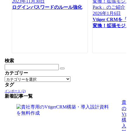
2023年11月30日
ョ
ログインパスワードのルール強化
ン
2026年1月6日
Vtiger CRM
変換！拡張モジュー
検索
カテゴリー
カ
タグ
テ
ゴ
インポート
(2)
新着記事一覧
リ
貴社
ー
の
Vti
構築
入設