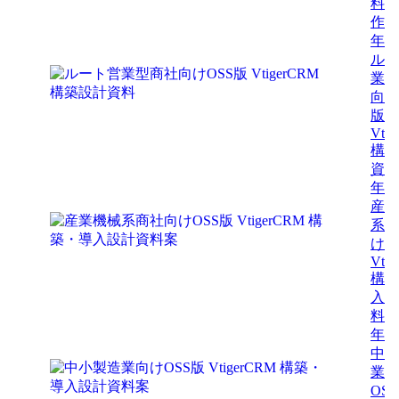
料を
作
年8
ルー
業型
向け
版
Vti
構築
資
年7
産業
系商
けO
Vti
構築
入設
料
年7
中小
業向
OS