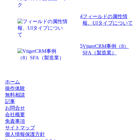
4
フィールドの属性情
報、UIタイプについて
5
VtigerCRM事例（8）
SFA（製造業）
ホーム
操作体験
無料相談
記事
お問合せ
会社概要
免責事項
サイトマップ
個人情報保護方針