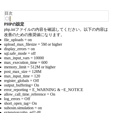
目次
PHPの設定
php.iniファイルの内容を確認してください。以下の内容は
改善のための推奨値になります。
file_uploads = on
upload_max_filesize = 5M or higher
display_errors = on
sql.safe_mode = off
max_input_vars = 10000
max_execution_time = 600
memory_limit = 512M or higher
post_max_size = 128M
max_input_time = 120
register_globals = Off
output_buffering= On
error_reporting = E_WARNING & ~E_NOTICE
allow_call_time_reference = On
log_errors = Off
short_open_tag= On
suhosin.simulation = on
extension=php_gd2.dll