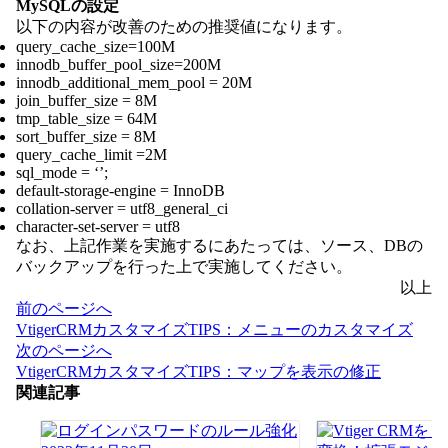
MySQLの設定
以下の内容が改善のための推奨値になります。
query_cache_size=100M
innodb_buffer_pool_size=200M
innodb_additional_mem_pool = 20M
join_buffer_size = 8M
tmp_table_size = 64M
sort_buffer_size = 8M
query_cache_limit =2M
sql_mode = ‘’;
default-storage-engine = InnoDB
collation-server = utf8_general_ci
character-set-server = utf8
なお、上記作業を実施するにあたっては、ソース、DBの
バックアップを行った上で実施してください。
以上
投
前のページへ
稿
VtigerCRMカスタマイズTIPS：メニューのカスタマイズ
ナ
次のページへ
ビ
VtigerCRMカスタマイズTIPS：マップを表示の修正
ゲ
関連記事
ー
シ