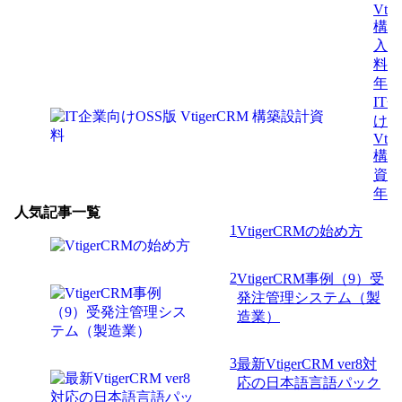
Vti
構築
入設
料
年7
IT
けO
Vti
構築
資
年7
人気記事一覧
1
VtigerCRMの始め方
2
VtigerCRM事例（9）受
発注管理システム（製
造業）
3
最新VtigerCRM ver8対
応の日本語言語パック