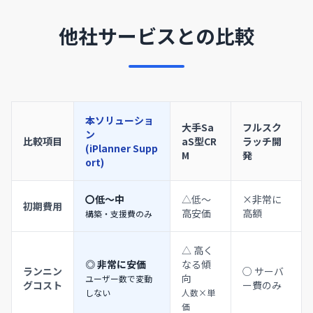
他社サービスとの比較
本ソリューショ
大手Sa
フルスク
ン
比較項目
aS型CR
ラッチ開
(iPlanner Supp
M
発
ort)
〇低〜中
△低～
×非常に
初期費用
高安価
高額
構築・支援費のみ
△ 高く
◎ 非常に安価
なる傾
ランニン
○ サーバ
向
ユーザー数で変動
グコスト
ー費のみ
しない
人数×単
価