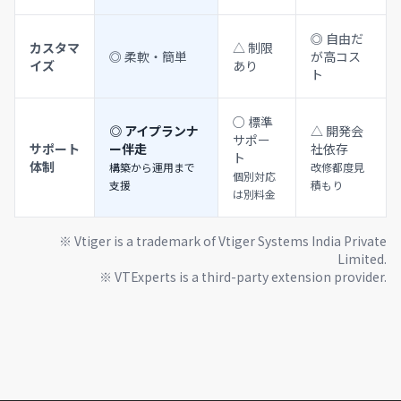
◎ 自由だ
カスタマ
△ 制限
◎ 柔軟・簡単
が高コス
イズ
あり
ト
○ 標準
◎ アイプランナ
△ 開発会
サポー
サポート
ー伴走
社依存
ト
体制
構築から運用まで
改修都度見
個別対応
支援
積もり
は別料金
※ Vtiger is a trademark of Vtiger Systems India Private
Limited.
※ VTExperts is a third-party extension provider.