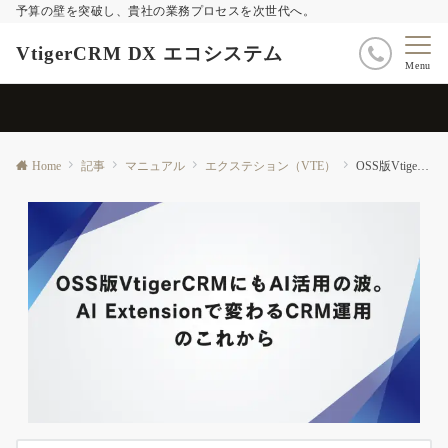
予算の壁を突破し、貴社の業務プロセスを次世代へ。
VtigerCRM DX エコシステム
Menu
Home
記事
マニュアル
エクステション（VTE）
OSS版VtigerCRMにもAI活用の波。AI Extensionで変わるCRM運用のこれから