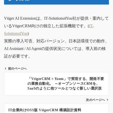
Vtiger AI Extensionは、IT-Solutions4You社が提供・案内して
いるVtigerCRM向けの独立した拡張機能です。(
IT-
Solutions4You
)
実際の導入可否、対応バージョン、日本語環境での動作、
AI Assistant / AI Agentの提供状況については、導入前の検
証が必要です。
前のページへ
投
「VtigerCRM × Yoom」で実現する、開発不要
稿
の業務自動化。 ～オープンソースCRMを、
ナ
SaaSのように他ツールとつなぐ新しい選択肢
～
ビ
ゲ
次のページへ
ー
IT企業向けOSS版 VtigerCRM 構築設計資料
シ