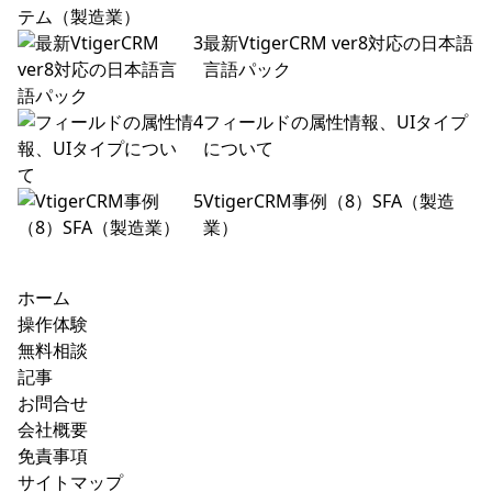
3
最新VtigerCRM ver8対応の日本語
言語パック
4
フィールドの属性情報、UIタイプ
について
5
VtigerCRM事例（8）SFA（製造
業）
ホーム
操作体験
無料相談
記事
お問合せ
会社概要
免責事項
サイトマップ