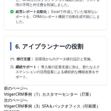
理の手間と外注費を削減しました。
経営レポート自動化：
Excelで作成していた複雑なレ
ポートを、CRMのレポート機能で自動生成可能にしま
した。
6. アイプランナーの役割
移行支援：
旧環境からのデータ移行設計と実施。
継続サポート：
導入後の定着支援に加え、新たなエク
ステンションの活用提案による継続的な機能改善をサ
ポート。
投
前のページへ
稿
VtigerCRM事例（1）カスタマーセンター（IT業）
ナ
次のページへ
ビ
VtigerCRM事例（3）SFA＆バックオフィス（印刷業）