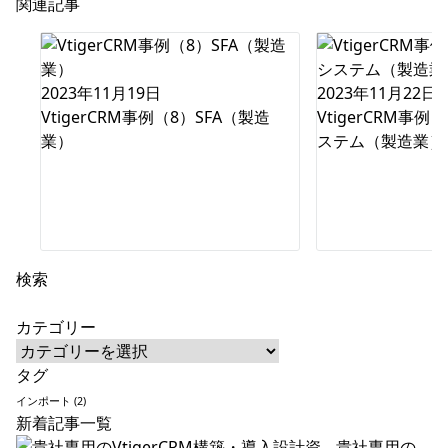
ゲ
関連記事
ー
シ
ョ
2023年11月19日
2023年11月22日
ン
VtigerCRM事例（8）SFA（製造
VtigerCRM事
業）
ステム（製造業）
検索
カテゴリー
カ
テ
タグ
ゴ
インポート
(2)
リ
新着記事一覧
ー
貴社専用の