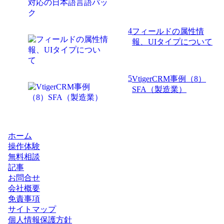
4
フィールドの属性情
報、UIタイプについて
5
VtigerCRM事例（8）
SFA（製造業）
ホーム
操作体験
無料相談
記事
お問合せ
会社概要
免責事項
サイトマップ
個人情報保護方針