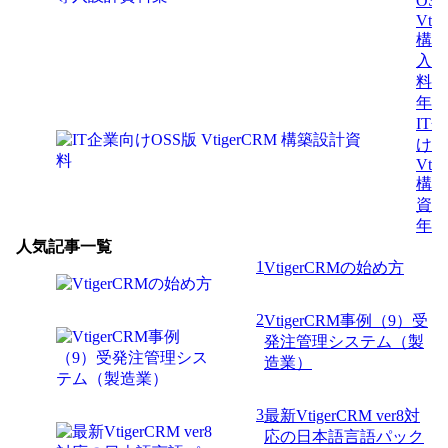
OS
Vti
構築
入設
料
年7
IT
けO
Vti
構築
資
年7
人気記事一覧
1
VtigerCRMの始め方
2
VtigerCRM事例（9）受
発注管理システム（製
造業）
3
最新VtigerCRM ver8対
応の日本語言語パック