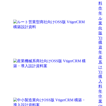
料を
作
年8
ルー
業型
向け
版
Vti
構築
資
年7
産業
系商
けO
Vti
構築
入設
料
年7
中小
業向