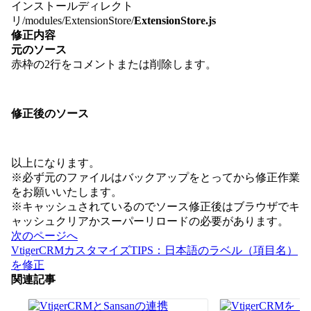
インストールディレクト
リ/modules/ExtensionStore/
ExtensionStore.js
修正内容
元のソース
赤枠の2行をコメントまたは削除します。
修正後のソース
以上になります。
※必ず元のファイルはバックアップをとってから修正作業
をお願いいたします。
※キャッシュされているのでソース修正後はブラウザでキ
ャッシュクリアかスーパーリロードの必要があります。
投
次のページへ
稿
VtigerCRMカスタマイズTIPS：日本語のラベル（項目名）
ナ
を修正
ビ
関連記事
ゲ
ー