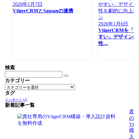
2026年1月7日
シ
VtigerCRMとSansanの連携
ョ
ン
2026年1月6日
VtigerCRMを
すい」デザインへ
性…
検索
カテゴリー
カ
タグ
テ
ゴ
インポート
(2)
新着記事一覧
リ
貴社
ー
の
Vti
構築
入設