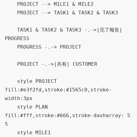
    PROJECT --> MILE1 & MILE2

    PROJECT --> TASK1 & TASK2 & TASK3

    TASK1 & TASK2 & TASK3 -.->|完了報告| 
PROGRESS

    PROGRESS -.-> PROJECT

    PROJECT -.->|共有| CUSTOMER

    style PROJECT 
fill:#e3f2fd,stroke:#1565c0,stroke-
width:3px

    style PLAN 
fill:#fff,stroke:#666,stroke-dasharray: 5 
5

    style MILE1 