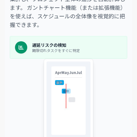
ます。 ガントチャート機能（または拡張機能）
を使えば、スケジュールの全体像を視覚的に把
握できます。
遅延リスクの検知
期限切れタスクをすぐに特定
Apr
May
Jun
Jul
要件
開発
定義
設計