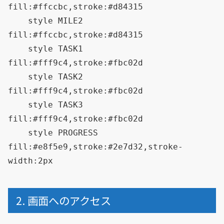
fill:#ffccbc,stroke:#d84315

    style MILE2 
fill:#ffccbc,stroke:#d84315

    style TASK1 
fill:#fff9c4,stroke:#fbc02d

    style TASK2 
fill:#fff9c4,stroke:#fbc02d

    style TASK3 
fill:#fff9c4,stroke:#fbc02d

    style PROGRESS 
fill:#e8f5e9,stroke:#2e7d32,stroke-
2. 画面へのアクセス