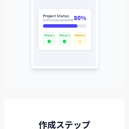
Project Status
80%
12 of 15 tasks completed
Phase 1
Phase 2
Phase 3
作成ステップ