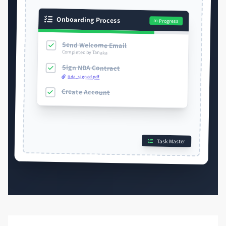
Onboarding Process
In Progress
Send Welcome Email
Completed by Tanaka
Sign NDA Contract
nda_signed.pdf
Create Account
Task Master