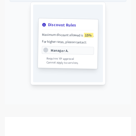
Discount Rules
Maximum discount allowed is
15%
.
For higher rates, please contact:
Manager A.
Requires VP approval
Cannot apply to services