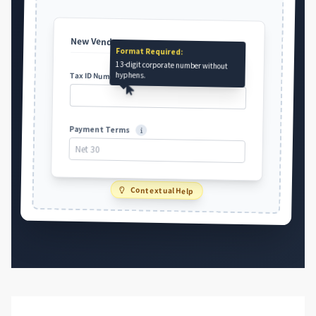
New Vendor
Format Required:
13-digit corporate number without
hyphens.
Tax ID Number
Payment Terms
Net 30
Contextual Help