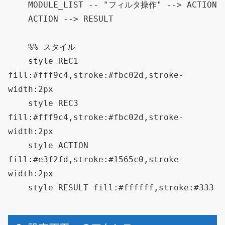
    MODULE_LIST -- "フィルタ操作" --> ACTION

    ACTION --> RESULT

    %% スタイル

    style REC1 
fill:#fff9c4,stroke:#fbc02d,stroke-
width:2px

    style REC3 
fill:#fff9c4,stroke:#fbc02d,stroke-
width:2px

    style ACTION 
fill:#e3f2fd,stroke:#1565c0,stroke-
width:2px
