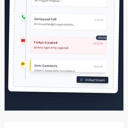
Re: Project Proposal…
Outbound Call
11:30 AM
Discussed budget requirements.
Related
Ticket Created
02:15 PM
System login error reported.
User Comment
04:45 PM
Client is happy with the proposal.
Next step: Send contract.
…Show less
Unified Stream