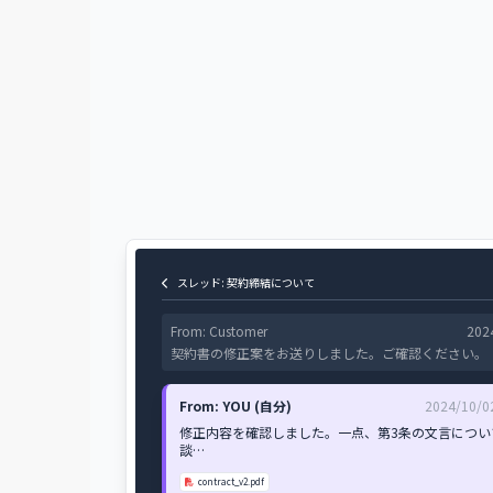
スレッド: 契約締結について
From: Customer
202
契約書の修正案をお送りしました。ご確認ください。
From: YOU (自分)
2024/10/0
修正内容を確認しました。一点、第3条の文言につい
談…
contract_v2.pdf