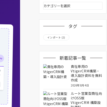
カ
テ
ゴ
リ
ー
タグ
インポート
(2)
新着記事一覧
OU
貴社専用の
VtigerCRM構築・
導入設計資料を無料
作成
2026年8月4日
ルート営業型商社向
けOSS版
VtigerCRM 構築設