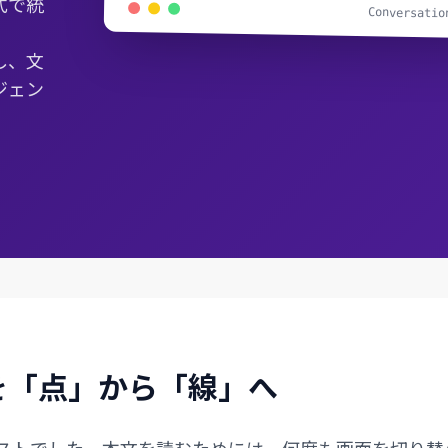
式で統
Conversatio
し、文
ジェン
を「点」から「線」へ