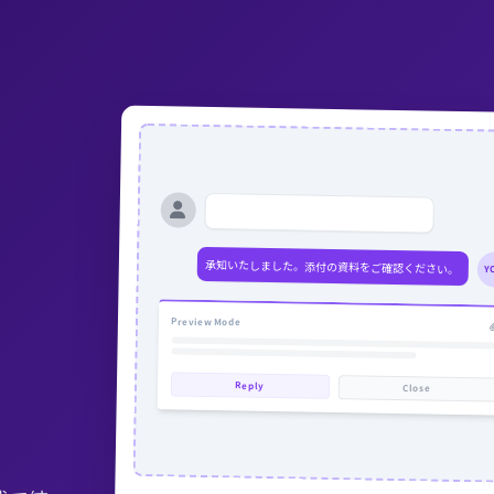
お世話になります。見積の件で質問です…
承知いたしました。添付の資料をご確認ください。
Y
Preview Mode
Reply
Close
。