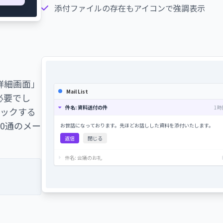
添付ファイルの存在もアイコンで強調表示
詳細画面」
Mail List
必要でし
件名: 資料送付の件
1時
、クリックする
0通のメー
お世話になっております。先ほどお話しした資料を添付いたします。
返信
閉じる
件名: 会議のお礼