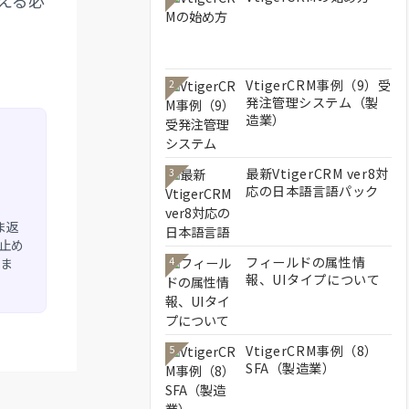
える必
。
VtigerCRM事例（9）受
2
発注管理システム（製
造業）
最新VtigerCRM ver8対
3
応の日本語言語パック
ま返
を止め
フィールドの属性情
ま
4
報、UIタイプについて
VtigerCRM事例（8）
5
SFA（製造業）