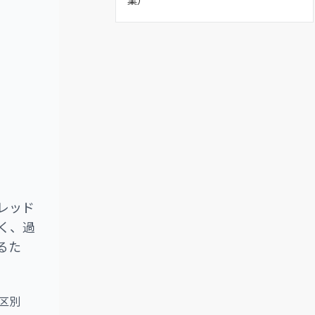
レッド
く、過
るた
。
区別