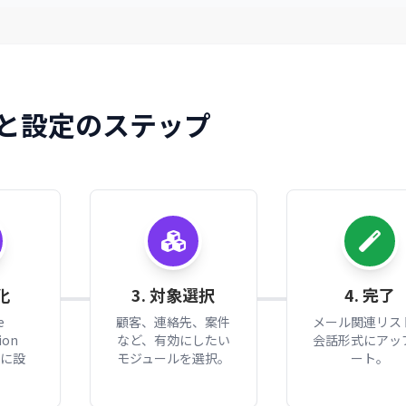
と設定のステップ
化
3. 対象選択
4. 完了
e
顧客、連絡先、案件
メール関連リス
ion
など、有効にしたい
会話形式にアッ
Nに設
モジュールを選択。
ート。