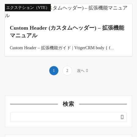
エクステション（VTE）
Custom Header (カスタムヘッダー) – 拡張機能
マニュアル
Custom Header – 拡張機能ガイド | VtigerCRM body { f...
投
1
2
次へ
稿
の
ペ
ー
検索
ジ
送
り