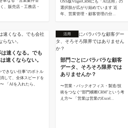
CRMを単なる「営業案件管
OSS版VtigerCRMにも「AI活用」の
なく、販売店・工務店・
選択肢が広がり始めています 近
年、営業管理・顧客管理の分...
活用
事は速くなる。でも
体は速くならない。
部門ごとにバラバラな顧客
データ、そろそろ限界では
かできない仕事”のボトル
ありませんか？
解消して、全体スピードを
〜 「AIを入れたら、
〜営業・バックオフィス・製造/技
術をつなぐ“部門横断CRM”という考
え方〜 「営業は営業のExcel...