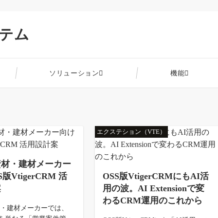
ステム
ソリューション
機能
エクステション（VTE）
資材・建材メーカー
版VtigerCRM 活
OSS版VtigerCRMにもAI活
案
用の波。AI Extensionで変
わるCRM運用のこれから
材・建材メーカーでは、