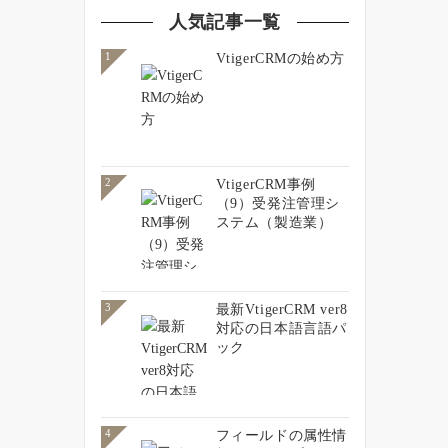
人気記事一覧
VtigerCRMの始め方
1
VtigerCRM事例
2
（9）受発注管理シ
ステム（製造業）
最新VtigerCRM ver8
3
対応の日本語言語パ
ック
フィールドの属性情
4