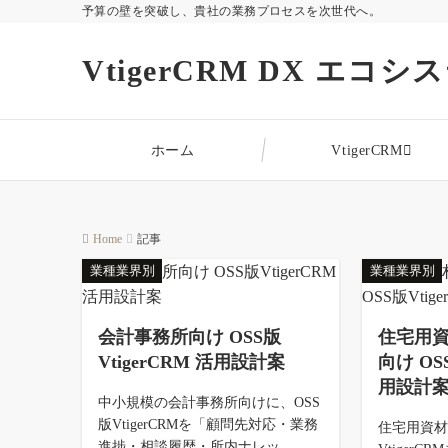
予算の壁を突破し、貴社の業務プロセスを次世代へ。
VtigerCRM DX エコシ
ホーム
VtigerCRM
Home
記事
業種業界別
業種業界別
会計事務所向け OSS版
住宅用
VtigerCRM 活用設計案
向け OSS
用設計
中小規模の会計事務所向けに、OSS
版VtigerCRMを「顧問先対応・業務
住宅用資
進捗・相談履歴・所内ナレッ...