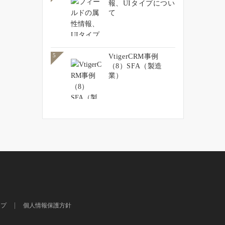
報、UIタイプについ
て
VtigerCRM事例
5
（8）SFA（製造
業）
ップ
個人情報保護方針