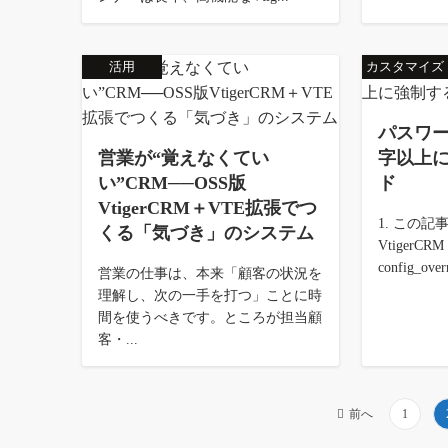
活用
カスタマイズ
パスワー
営業が“覚えなくてい
字以上
い”CRM──OSS版
ド
VtigerCRM＋VTE拡張でつ
1. この
くる「気づき」のシステム
Vtiger
config_overr
営業の仕事は、本来「顧客の状況を
理解し、次の一手を打つ」ことに時
間を使うべきです。ところが担当顧
客・...
投
前へ
1
稿