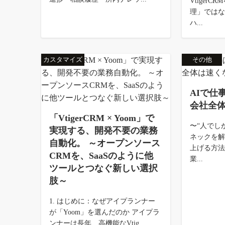
Vtiger
理」では
ハ...
カスタマイズ
その他
AIで仕
会社全
「VtigerCRM × Yoom」で
〜“人でし
実現する、開発不要の業務
ネックを
自動化。 ～オープンソース
上げる方法
CRMを、SaaSのように他
業...
ツールとつなぐ新しい選択
肢～
1. はじめに：なぜアイプランナー
が「Yoom」を選んだのか アイプラ
ンナーは長年、高機能なVtig...