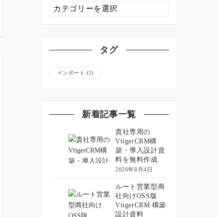
カ
テ
ゴ
リ
ー
タグ
インポート
(2)
新着記事一覧
貴社専用の
VtigerCRM構
築・導入設計資
料を無料作成
2026年8月4日
ルート営業型商
社向けOSS版
VtigerCRM 構築
設計資料